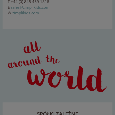
T +44 (0) 845 459 1818
E
sa
les
@zi
mp
l
i
ki
ds
.c
om
W
zimplikids.com
SPÓŁKI ZALEŻNE