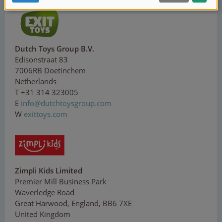
Dutch Toys Group B.V.
Edisonstraat 83
7006RB Doetinchem
Netherlands
T +31 314 323005
E
inf
o@
dut
cht
o
ysg
r
o
u
p
.
co
m
W
exittoys.com
Zimpli Kids Limited
Premier Mill Business Park
Waverledge Road
Great Harwood, England, BB6 7XE
United Kingdom