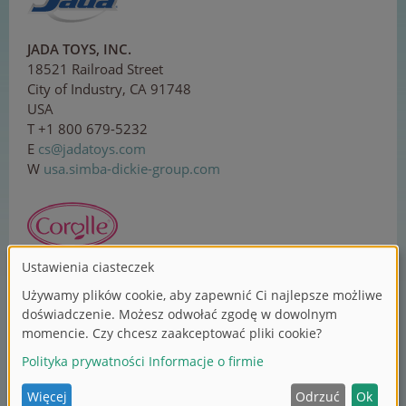
JADA TOYS, INC.
18521 Railroad Street
City of Industry, CA 91748
USA
T +1 800 679-5232
E
c
s
@j
ada
toy
s.c
o
m
W
usa.simba-dickie-group.com
Corolle SAS
ZI Sud, 1 rue Lavoisier
37130 Langeais
France
T +33 2 479618-00
E
c
o
n
tac
t@
co
ro
l
le
.c
om
W
corolle.com