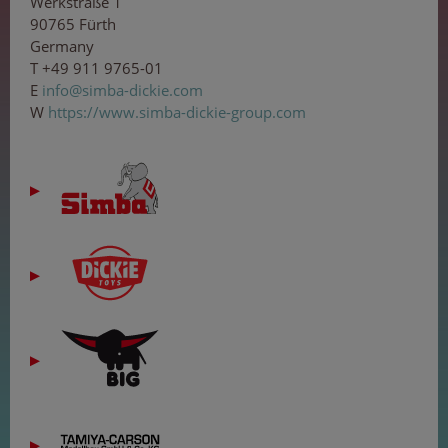
Werkstraße 1
90765 Fürth
Germany
T +49 911 9765-01
E
inf
o@s
imb
a-
d
ick
ie
.co
m
W
https://www.simba-dickie-group.com