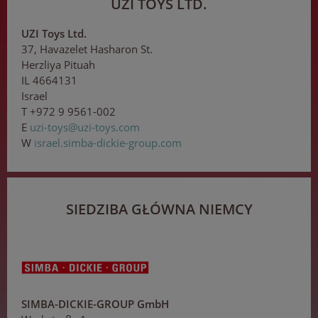
UZI TOYS LTD.
UZI Toys Ltd.
37, Havazelet Hasharon St.
Herzliya Pituah
IL 4664131
Israel
T +972 9 9561-002
E
u
z
i-t
oys
@u
zi
-
toy
s.
com
W
israel.simba-dickie-group.com
SIEDZIBA GŁÓWNA NIEMCY
SIMBA-DICKIE-GROUP GmbH