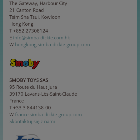
The Gateway, Harbour City
21 Canton Road
Tsim Sha Tsui, Kowloon
Hong Kong
T +852 27308124
E
in
f
o@s
im
ba-
di
ck
i
e
.
com
.h
k
W
hongkong.simba-dickie-group.com
SMOBY TOYS SAS
95 Route du Haut Jura
39170 Lavans-Lès-Saint-Claude
France
T +33 3 844138-00
W
france.simba-dickie-group.com
Skontaktuj się z nami