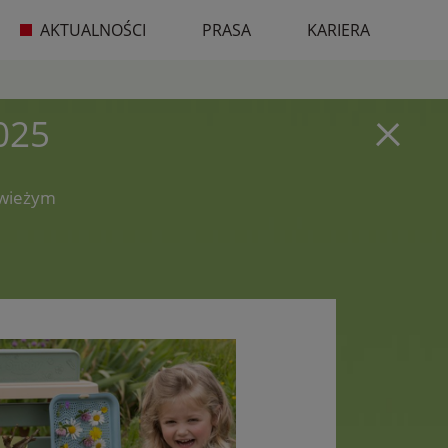
AKTUALNOŚCI
PRASA
KARIERA
025
świeżym