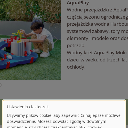
AquaPlay
Wodne przejażdżki z AquaPl
częścią sezonu ogrodniczeg
przejażdżka wodna Harbou
systemowi zabawy, tory m
elementy i modele oraz do
potrzeb.
Wodny kret AquaPlay Moli i
dzieci w wieku od trzech la
ochłody.
)