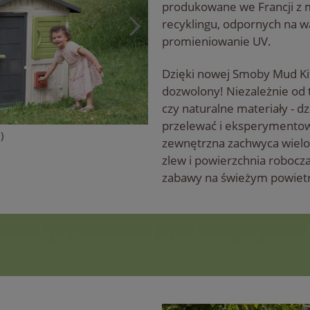
produkowane we Francji z 
recyklingu, odpornych na w
promieniowanie UV.
Dzięki nowej Smoby Mud Kit
dozwolony! Niezależnie od t
czy naturalne materiały - d
przelewać i eksperymentowa
)
zewnętrzna zachwyca wielom
zlew i powierzchnia robocz
zabawy na świeżym powiet