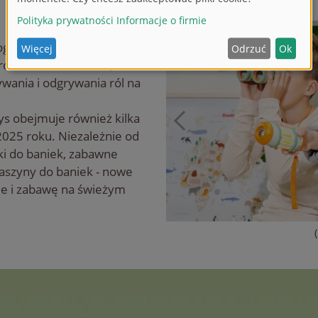
gą podbijać świat z nową
e różnorodne zabawki, które
ywania i odgrywania ról na
s obejmuje również kilka
2025 roku. Niezależnie od
lki do baniek, zabawne
aszyny do baniek - nowe
e i zabawę na świeżym