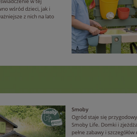
świadczenie w tej
no wśród dzieci, jak i
żniejsze z nich na lato
Smoby
Ogród staje się przygodow
Smoby Life. Domki i zjeżdżaln
pełne zabawy i szczegółów 