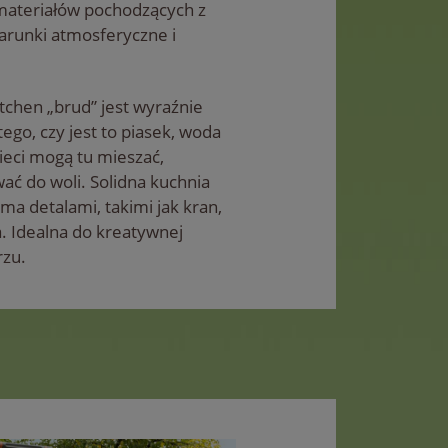
materiałów pochodzących z
arunki atmosferyczne i
chen „brud” jest wyraźnie
ego, czy jest to piasek, woda
zieci mogą tu mieszać,
ć do woli. Solidna kuchnia
a detalami, takimi jak kran,
a. Idealna do kreatywnej
rzu.