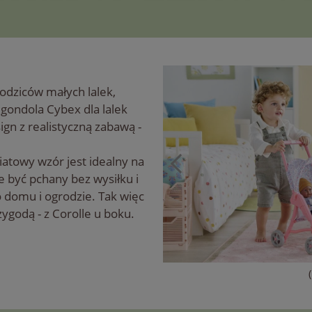
rodziców małych lalek,
gondola Cybex dla lalek
ign z realistyczną zabawą -
iatowy wzór jest idealny na
e być pchany bez wysiłku i
 domu i ogrodzie. Tak więc
zygodą - z Corolle u boku.