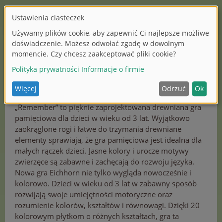
Eichhorn
Dzieci uwielbiają gry zręcznościowe w przerwach
między zabawą. Jeszcze lepiej, jeśli można je łatwo
przetransportować na wakacje lub do dziadków. Firma
Eichhorn opracowała w tym celu nowe, urocze
drewniane gry.
„Remember” to pięknie zaprojektowana drewniana gra
pamięciowa dla dzieci w wieku od 3 lat. Wyjątkowo
zaokrąglone rogi i łatwe do trzymania drewniane
elementy sprawiają, że gra pamięciowa jest idealna dla
małych rączek dzieci. Jasne kolory i urocze motywy
zwierzęce są zabawne i zachęcają do rozwoju języka.
Nowa gra Eichhorn nie tylko wygląda nowocześnie i
kolorowo. Dzieci w wieku od 3 lat w zabawny sposób
rozwijają swoje umiejętności motoryczne oraz
rozumienie kolorów, kształtów i równowagi. Dzięki 20
kolorowym płytkom o różnych kształtach, gra ta