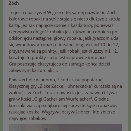
Zoch
To jest robaczywe! W grze o tej samej nazwie od Zoch
kolorowe robaki na stole stają się nieco dłuższe z każdą
kartą. Jednak napięcie rośnie z każdą turą, ponieważ
rzeczywista długość robaka jest ujawniana dopiero po
odsłonięciu następnej głowy robaka. Jeśli graczom uda
się wyhodować robaki o idealnej długości od 10 do 12,
przyznawane są punkty. Jeśli robak jest dłuższy niż 12,
kosztuje to punkty - a to jest naprawdę irytujące!
Gra pozostaje ekscytująca do samego końca dzięki
zabawnym kartom akcji.
Powszechnie wiadomo, że od czasu popularnej
klasycznej gry „Zicke Zacke Hühnerkacke” kurczaki są na
wolności w Zoch. Teraz nowością jest zabawna i żywa
gra w kości „Gigi Gacker am Würfelacker”. Głodne
kurczaki walczą o najbardziej soczyste kąski robaków,
rzucając kostką. Wygrywa oczywiście ten, kto zbierze
najwięcej robaków!