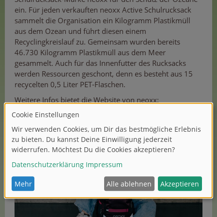
ein. Für jeden verkauften neoxx Active Schulrucksack
sammelt die Organisation ein Kilogramm Plastikmüll
aus dem Ozean und führt diesen einem
Recyclingkreislauf zu. Gemeinsam wurden bereits
46.730 Kilogramm Plastikmüll aus dem Meer
gesammelt. Auch für das Innenfutter des Rucksacks
werden Ressourcen geschont, denn es besteht aus 15
recycelten 0,5 Liter PET-Flaschen.
Weitere Infos bietet die Website von neoxx:
https://www.neoxx-schulrucksack.com/engagement